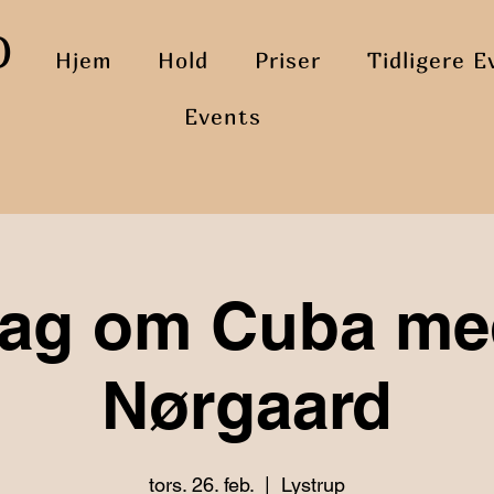
O
Hjem
Hold
Priser
Tidligere E
Events
rag om Cuba me
Nørgaard
tors. 26. feb.
  |  
Lystrup